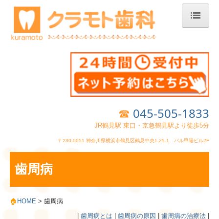
ホーム
院長・スタッフ紹介
クリニック案内
☎
045-505-1833
診療案内
JR
鶴見駅 東口・京急鶴見駅より徒歩5分
インプラント
〒230-0051 神奈川県横浜市鶴見区鶴見中央1-25-1 パル甲陽ビル2F
歯周病
歯周病
訪問歯科
総入れ歯
🏠
HOME
> 歯周病
|
歯周病とは
|
歯周病の原因
|
歯周病の治療法
|