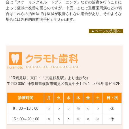
合は「スケーリング＆ルートプレーニング」などの治療を行うことに
よって症状の改善を図るのですが、中度、または重度歯周病などの場
合はこれらの治療法では症状が改善されない場合があり、そのような
場合には外科的歯周病手術が行われます。
▲ページの先頭へ
「JR鶴見駅」東口・「京急鶴見駅」より徒歩5分
〒230-0051 神奈川県横浜市鶴見区鶴見中央1-25-1 パル甲陽ビル2F
診療時間
月
火
水
木
金
土
日・祝
9：30～13：00
○
○
○
※
○
○
休
15：00～20：00
○
○
○
※
○
※
休