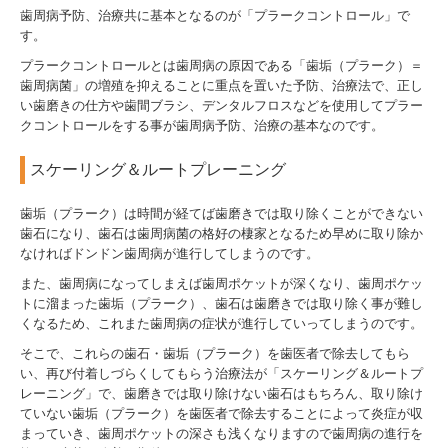
歯周病予防、治療共に基本となるのが「プラークコントロール」で
す。
プラークコントロールとは歯周病の原因である「歯垢（プラーク）＝
歯周病菌」の増殖を抑えることに重点を置いた予防、治療法で、正し
い歯磨きの仕方や歯間ブラシ、デンタルフロスなどを使用してプラー
クコントロールをする事が歯周病予防、治療の基本なのです。
スケーリング＆ルートプレーニング
歯垢（プラーク）は時間が経てば歯磨きでは取り除くことができない
歯石になり、歯石は歯周病菌の格好の棲家となるため早めに取り除か
なければドンドン歯周病が進行してしまうのです。
また、歯周病になってしまえば歯周ポケットが深くなり、歯周ポケッ
トに溜まった歯垢（プラーク）、歯石は歯磨きでは取り除く事が難し
くなるため、これまた歯周病の症状が進行していってしまうのです。
そこで、これらの歯石・歯垢（プラーク）を歯医者で除去してもら
い、再び付着しづらくしてもらう治療法が「スケーリング＆ルートプ
レーニング」で、歯磨きでは取り除けない歯石はもちろん、取り除け
ていない歯垢（プラーク）を歯医者で除去することによって炎症が収
まっていき、歯周ポケットの深さも浅くなりますので歯周病の進行を